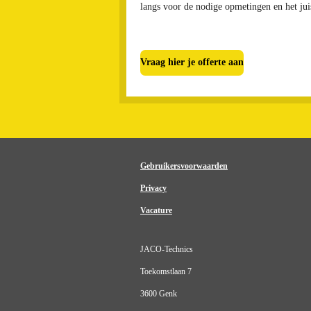
langs voor de nodige opmetingen en het juis
Vraag hier je offerte aan
Gebruikersvoorwaarden
Privacy
Vacature
JACO-Technics
Toekomstlaan 7
3600 Genk